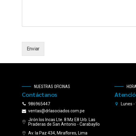
Enviar
NUESTRAS OFICINAS
HORA
Contáctanos
Atenci
986965447
Lunes -
ventas@drlasociados.com.pe
Jirón los Incas Lte. 8 Mz E8 Urb. Las
Praderas de San Antonio - Carabayllo
Av. la Paz 434, Miraflores, Lima