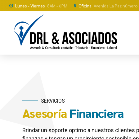
Lunes - Viernes
8AM - 6PM
Oficina
Avenida La Paz número 
SERVICIOS
Asesoría
Financiera
Brindar un soporte optimo a nuestros clientes
finanzas y tengan un crecimiento sostenible e