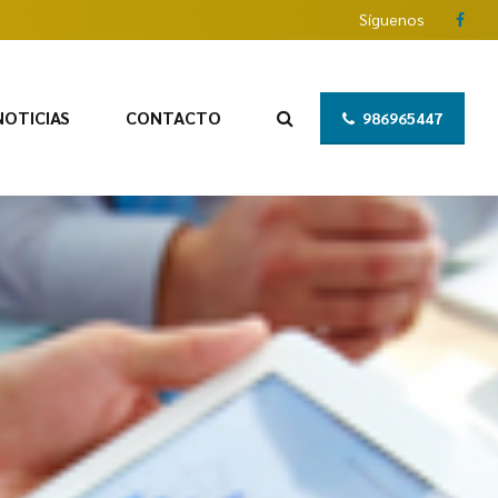
Síguenos
NOTICIAS
CONTACTO
986965447