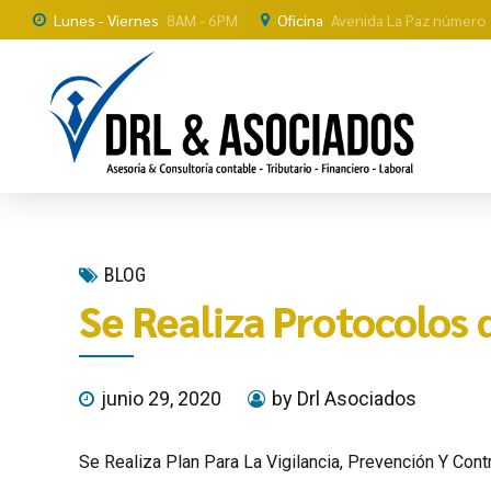
Lunes - Viernes
8AM - 6PM
Oficina
Avenida La Paz número 
BLOG
Se Realiza Protocolos 
junio 29, 2020
by Drl Asociados
Se Realiza Plan Para La Vigilancia, Prevención Y Con