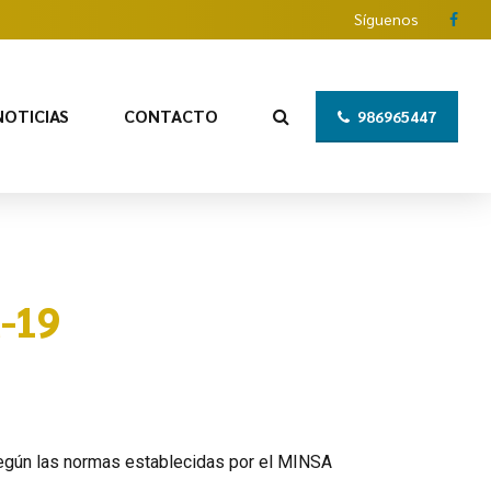
Síguenos
NOTICIAS
CONTACTO
986965447
d-19
 según las normas establecidas por el MINSA