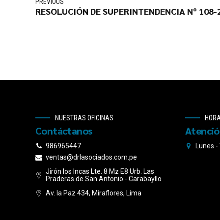
PREVIOUS
RESOLUCIÓN DE SUPERINTENDENCIA Nº 108
NUESTRAS OFICINAS
HORA
Contáctanos
Atenci
986965447
Lunes -
ventas@drlasociados.com.pe
Jirón los Incas Lte. 8 Mz E8 Urb. Las
Praderas de San Antonio - Carabayllo
Av. la Paz 434, Miraflores, Lima